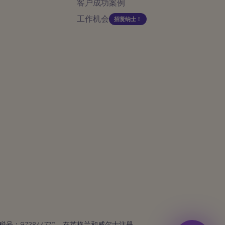
客户成功案例
工作机会
招贤纳士！
税号：973844770。在英格兰和威尔士注册。