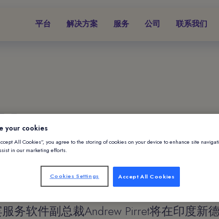
平台
解决方案
服务
公司
联系我们
3月5日
e your cookies
Les Clefs d'Or
Accept All Cookies”, you agree to the storing of cookies on your device to enhance site navigat
sist in our marketing efforts.
金赞助商
Cookies Settings
Accept All Cookies
的礼宾服务软件副总裁Andrew Pirret将在印