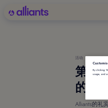
活动
|
2020年
Customis
第67届
By clicking “
usage, and as
的白
Alliants