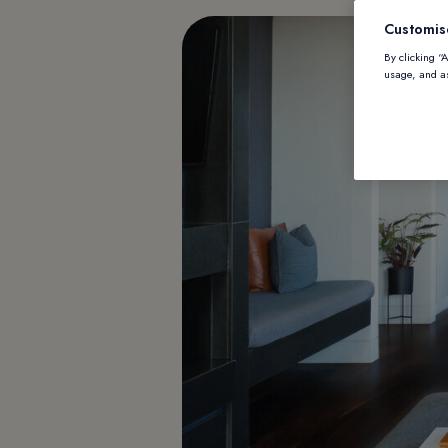
Customis
By clicking “
usage, and as