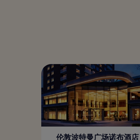
伦敦波特曼广场诺布酒店