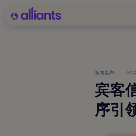
新闻发布
|
202
宾客信
序引