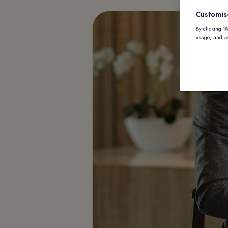
Customis
By clicking “
usage, and as