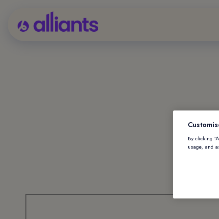
Customis
By clicking “
Al
usage, and as