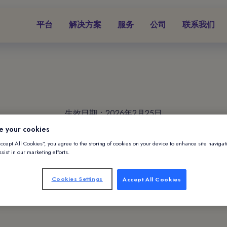
平台
解决方案
服务
公司
联系我们
生效日期：2026年2月25日
e your cookies
Accept All Cookies”, you agree to the storing of cookies on your device to enhance site navigat
liants 有限公司隐
sist in our marketing efforts.
Cookies Settings
Accept All Cookies