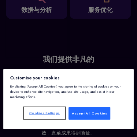
数据与分析
服务优化
我们提供非凡的
Alliants 的顾问团队曾在全球知名酒店品牌中担任前台工
Customise your cookies
作、管理礼宾项目、构建数据架构，并设计宾客体验。这
By clicking “Accept All Cookies”, you agree to the storing of cookies on your
种前酒店从业者的背景，为Alliants 的每一Alliants 提供了宝
device to enhance site navigation, analyse site usage, and assist in our
贵经验。
marketing efforts.
我们的团队不会仅仅交付一套精美的幻灯片就草草了事；
Cookies Settings
Accept All Cookies
我们会深入每家酒店，从基层到高层管理层全面参与，将
合适的人员与合适的技术及流程相匹配，并持续监测绩
效，直至成果得到验证。