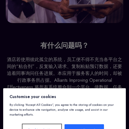
有什么问题吗？
酒店若使用彼此孤立的系统，员工便不得不充当各平台之
间的“粘合剂”，反复输入请求、复制粘贴预订数据，还要
追着同事询问任务进展。本应用于服务客人的时间，却被
行政事务所占据。Alliants Improving Operational
Effectiveness 将所有系统整合到一个平台，使数据、任务
和沟通自动流转。该系统由前酒店运营人员共同开发，并
Customise your cookies
根据每家酒店的具体架构进行配置。
By clicking “Accept All Cookies”, you agree to the storing of cookies on your
device to enhance site navigation, analyse site usage, and assist in our
marketing efforts.
要求演示