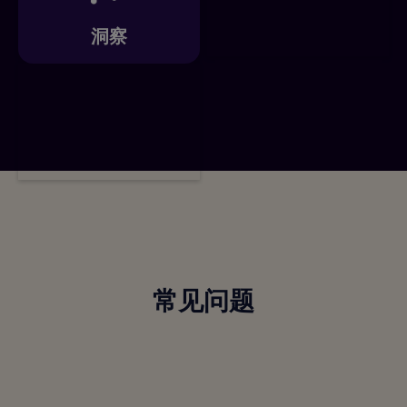
洞察
常见问题
Alliants 提升运营效能Alliants ”包含哪些内
容？这些产品是如何协同工作的？